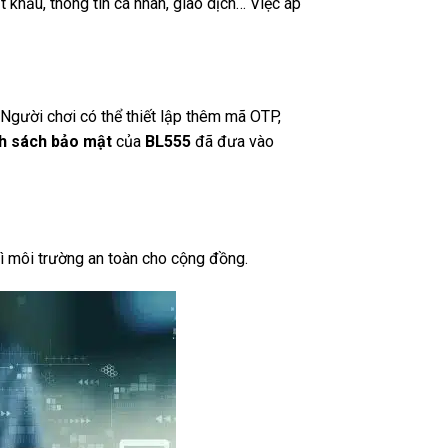
khẩu, thông tin cá nhân, giao dịch… Việc áp
 Người chơi có thể thiết lập thêm mã OTP,
h sách bảo mật
của
BL555
đã đưa vào
rì môi trường an toàn cho cộng đồng.