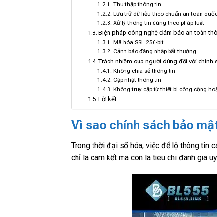
Thu thập thông tin
Lưu trữ dữ liệu theo chuẩn an toàn quốc
Xử lý thông tin đúng theo pháp luật
Biện pháp công nghệ đảm bảo an toàn thô
Mã hóa SSL 256-bit
Cảnh báo đăng nhập bất thường
Trách nhiệm của người dùng đối với chính
Không chia sẻ thông tin
Cập nhật thông tin
Không truy cập từ thiết bị công cộng h
Lời kết
Vì sao chính sách bảo mật
Trong thời đại số hóa, việc để lộ thông tin 
chỉ là cam kết mà còn là tiêu chí đánh giá uy