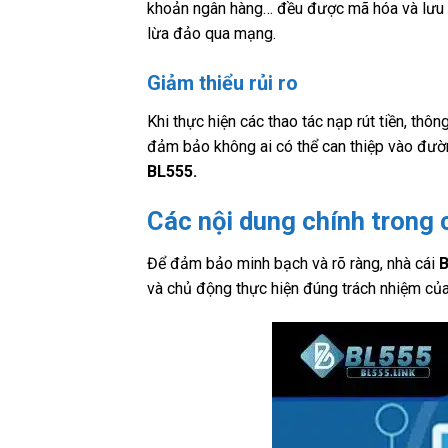
khoản ngân hàng… đều được mã hóa và lưu trữ
lừa đảo qua mạng.
Giảm thiểu rủi ro
Khi thực hiện các thao tác nạp rút tiền, th
đảm bảo không ai có thể can thiệp vào đường
BL555.
Các nội dung chính trong
Để đảm bảo minh bạch và rõ ràng, nhà cái
và chủ động thực hiện đúng trách nhiệm của