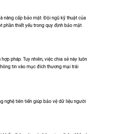
và nâng cấp bảo mật. Đội ngũ kỹ thuật của
ột phần thiết yếu trong quy định bảo mật
hợp pháp. Tuy nhiên, việc chia sẻ này luôn
hông tin vào mục đích thương mại trái
g nghệ tiên tiến giúp bảo vệ dữ liệu người