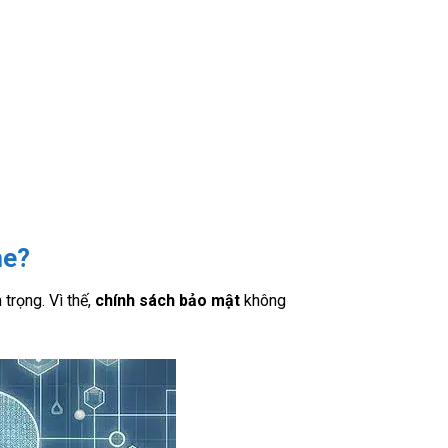
ne?
 trọng. Vì thế,
chính sách bảo mật
không