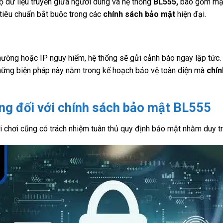
 dữ liệu truyền giữa người dùng và hệ thống
BL555,
bao gồm mật 
tiêu chuẩn bắt buộc trong các
chính sách bảo mật
hiện đại.
c thường hoặc IP nguy hiểm, hệ thống sẽ gửi cảnh báo ngay lập tức.
hững biện pháp này nằm trong kế hoạch bảo vệ toàn diện mà
chín
ng đối với chính sách bảo mật BL555
i chơi cũng có trách nhiệm tuân thủ quy định bảo mật nhằm duy t