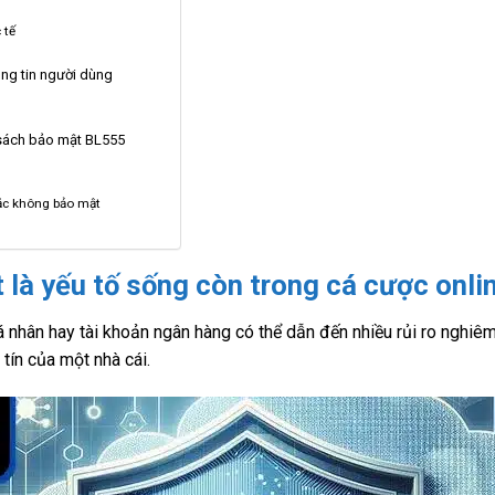
 tế
ng tin người dùng
 sách bảo mật BL555
oặc không bảo mật
 là yếu tố sống còn trong cá cược onli
cá nhân hay tài khoản ngân hàng có thể dẫn đến nhiều rủi ro nghiêm
 tín của một nhà cái.