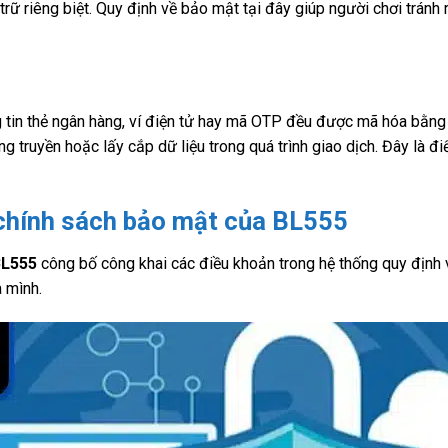
 riêng biệt. Quy định về bảo mật tại đây giúp người chơi tránh r
ông tin thẻ ngân hàng, ví điện tử hay mã OTP đều được mã hóa bằng
 truyền hoặc lấy cắp dữ liệu trong quá trình giao dịch. Đây là đ
 chính sách bảo mật của BL555
BL555
công bố công khai các điều khoản trong hệ thống quy định 
 mình.